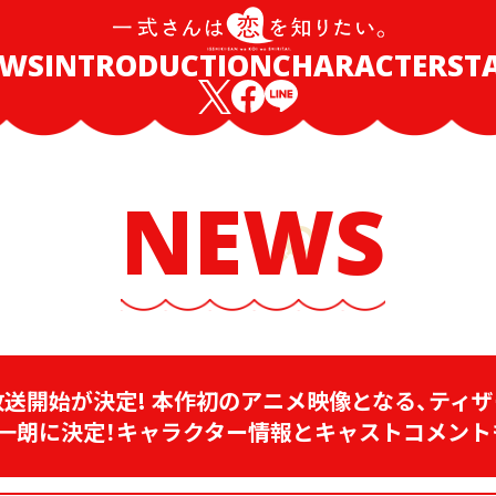
EWS
INTRODUCTION
CHARACTER
ST
NEWS
放送開始が決定!
本作初のアニメ映像となる、
ティザ
一朗に
決定！
キャラクター情報と
キャストコメント