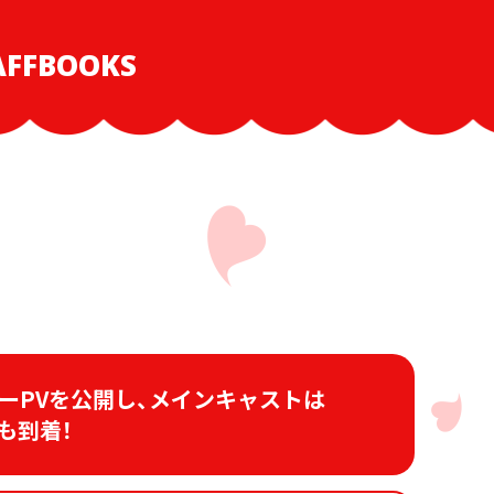
AFF
BOOKS
ーPVを公開し、
メインキャストは
も
到着！