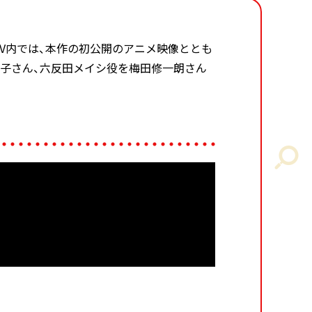
。PV内では、本作の初公開のアニメ映像ととも
璃子さん、六反田メイシ役を梅田修一朗さん